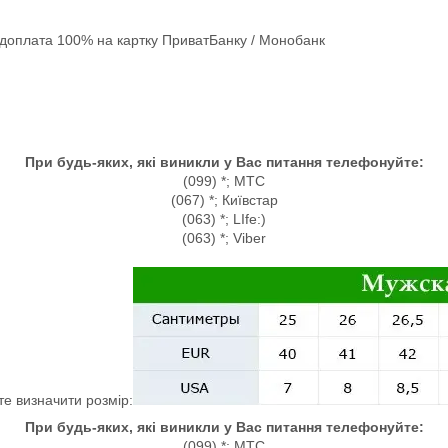
едоплата 100% на картку ПриватБанку / Монобанк
При будь-яких, які виникли у Вас питання телефонуйте:
(099) *; МТС
(067) *; Київстар
(063) *; LIfe:)
(063) *; Viber
те визначити розмір:
При будь-яких, які виникли у Вас питання телефонуйте:
(099) *; МТС