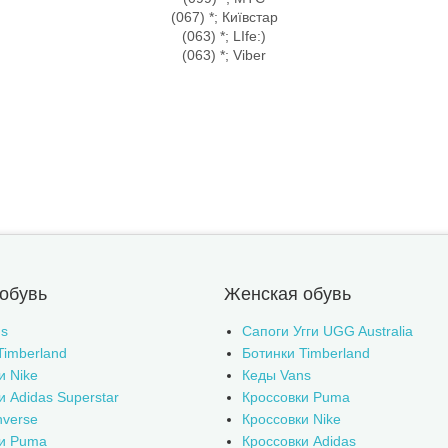
(067) *; Київстар
(063) *; LIfe:)
(063) *; Viber
обувь
Женская обувь
s
Сапоги Угги UGG Australia
Timberland
Ботинки Timberland
и Nike
Кеды Vans
и Adidas Superstar
Кроссовки Puma
verse
Кроссовки Nike
ки Puma
Кроссовки Adidas