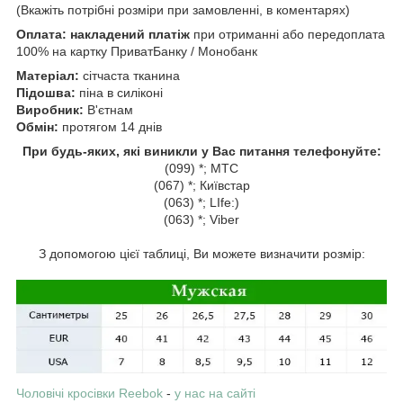
(Вкажіть потрібні розміри при замовленні, в коментарях)
Оплата: накладений платіж
при отриманні або передоплата
100% на картку ПриватБанку / Монобанк
Матеріал:
сітчаста тканина
Підошва:
піна в силіконі
Виробник:
В'єтнам
Обмін:
протягом 14 днів
При будь-яких, які виникли у Вас питання телефонуйте:
(099) *; МТС
(067) *; Київстар
(063) *; LIfe:)
(063) *; Viber
З допомогою цієї таблиці, Ви можете визначити розмір:
Чоловічі кросівки Reebok
-
у нас на сайті