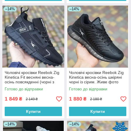
–14%
–14%
Чоловічі кросівки Reebok Zig
Чоловічі кросівки Reebok Zig
Kinetica Fit весняні весна-
Kinetica весна-осінь шкіряні
осінь повсякденні (чорні з
чорні із сірим. Живе фото
білим). Живе фото
Готово до відправки
Готово до відправки
1 849
1 880
₴
₴
2 149 ₴
2 180 ₴
Купити
Купити
–14%
–14%