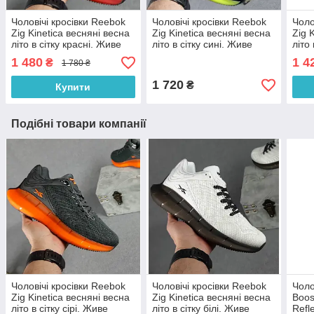
Чоловічі кросівки Reebok
Чоловічі кросівки Reebok
Чоло
Zig Kinetica весняні весна
Zig Kinetica весняні весна
Zig 
літо в сітку красні. Живе
літо в сітку сині. Живе
літо 
фото. топ
фото. топ
фото
1 480
1 4
₴
1 780 ₴
1 720
₴
Купити
Подібні товари компанії
Чоловічі кросівки Reebok
Чоловічі кросівки Reebok
Чоло
Zig Kinetica весняні весна
Zig Kinetica весняні весна
Boos
літо в сітку сірі. Живе
літо в сітку білі. Живе
Refl