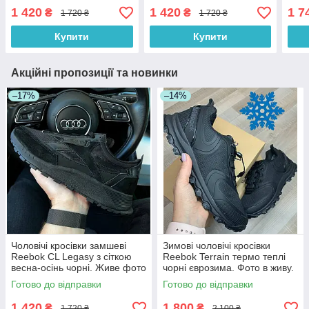
фото. топ
фото. топ
демі
1 420
1 420
1 7
₴
₴
1 720 ₴
1 720 ₴
топ
Купити
Купити
Акційні пропозиції та новинки
–17%
–14%
Чоловічі кросівки замшеві
Зимові чоловічі кросівки
Reebok CL Legasy з сіткою
Reebok Terrain термо теплі
весна-осінь чорні. Живе фото
чорні єврозима. Фото в живу.
Чоловічі черевики
Готово до відправки
Готово до відправки
1 420
1 800
₴
₴
1 720 ₴
2 100 ₴