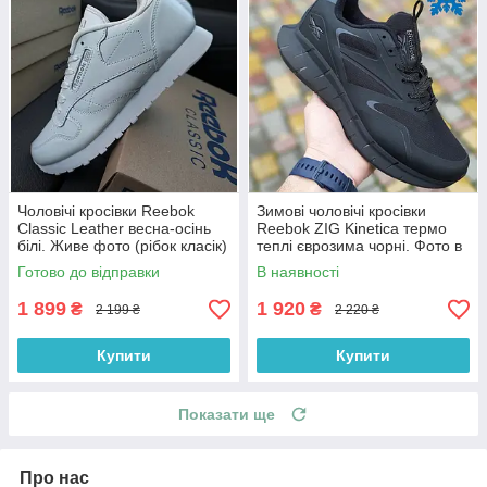
Чоловічі кросівки Reebok
Зимові чоловічі кросівки
Classic Leather весна-осінь
Reebok ZIG Kinetica термо
білі. Живе фото (рібок класік)
теплі єврозима чорні. Фото в
живу. Чоловічі черевики
Готово до відправки
В наявності
1 899
1 920
₴
₴
2 199 ₴
2 220 ₴
Купити
Купити
Показати ще
Про нас