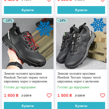
Купити
Купити
–14%
–14%
Зимові чоловічі кросівки
Зимові чоловічі кросівки
Reebok Terrain термо теплі
Reebok Terrain термо теплі
єврозима чорні з червоним.
єврозима чорні з зеленим.
Фото в живу. Чоловічі
Фото в живу. Чоловічі
Готово до відправки
Готово до відправки
черевики
черевики
1 800
1 800
₴
₴
2 100 ₴
2 100 ₴
Купити
Купити