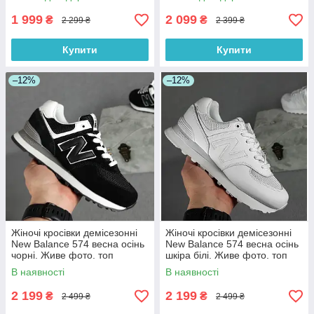
1 999
2 099
₴
₴
2 299 ₴
2 399 ₴
Купити
Купити
–12%
–12%
Жіночі кросівки демісезонні
Жіночі кросівки демісезонні
New Balance 574 весна осінь
New Balance 574 весна осінь
чорні. Живе фото. топ
шкіра білі. Живе фото. топ
В наявності
В наявності
2 199
2 199
₴
₴
2 499 ₴
2 499 ₴