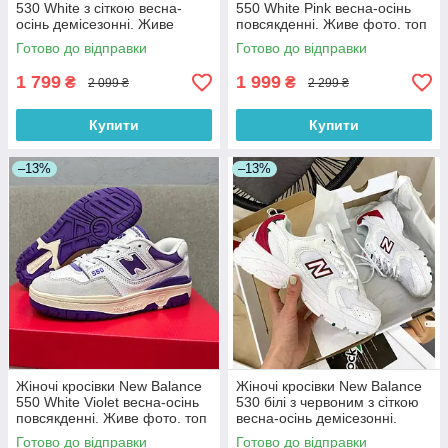
530 White з сіткою весна-
550 White Pink весна-осінь
осінь демісезонні. Живе
повсякденні. Живе фото. топ
фото. топ
Готово до відправки
Готово до відправки
1 799
1 999
₴
₴
2 099 ₴
2 299 ₴
Купити
Купити
–13%
–13%
Жіночі кросівки New Balance
Жіночі кросівки New Balance
550 White Violet весна-осінь
530 білі з червоним з сіткою
повсякденні. Живе фото. топ
весна-осінь демісезонні.
Живе фото. топ
Готово до відправки
Готово до відправки