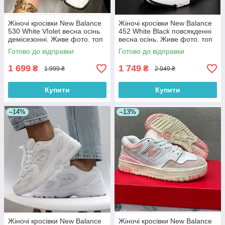
Жіночі кросівки New Balance
Жіночі кросівки New Balance
530 White VIolet весна осінь
452 White Black повсякденні
демісезонні. Живе фото. топ
весна осінь. Живе фото. топ
Готово до відправки
Готово до відправки
1 699
1 749
₴
₴
1 999 ₴
2 049 ₴
Купити
Купити
–14%
–13%
Жіночі кросівки New Balance
Жіночі кросівки New Balance