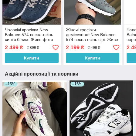
Чоловічі кросівки New
Жіночі кросівки
Чоло
Balance 574 весна-осінь
демісезонні New Balance
Bala
сині з білим. Живе фото
574 весна осінь сірі. Живе
чорн
фото. топ
2 499
2 199
2 4
₴
₴
2 899 ₴
2 499 ₴
Купити
Купити
Акційні пропозиції та новинки
–15%
–15%