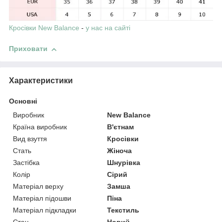
Кросівки New Balance
-
у нас на сайті
Приховати
Характеристики
Основні
Виробник
New Balance
Країна виробник
В'єтнам
Вид взуття
Кросівки
Стать
Жіноча
Застібка
Шнурівка
Колір
Сірий
Матеріал верху
Замша
Матеріал підошви
Піна
Матеріал підкладки
Текстиль