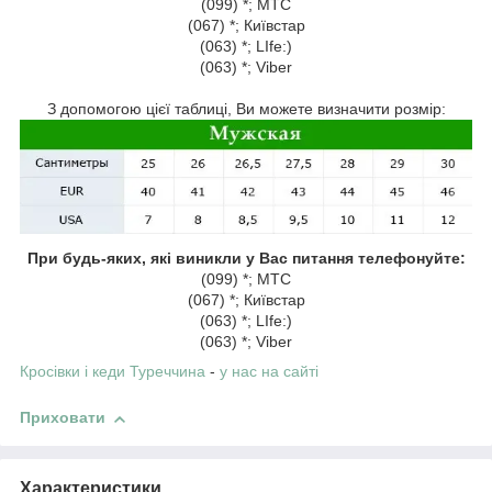
(099) *; МТС
(067) *; Київстар
(063) *; LIfe:)
(063) *; Viber
З допомогою цієї таблиці, Ви можете визначити розмір:
При будь-яких, які виникли у Вас питання телефонуйте:
(099) *; МТС
(067) *; Київстар
(063) *; LIfe:)
(063) *; Viber
Кросівки
і кеди Туреччина
-
у нас на сайті
Приховати
Характеристики