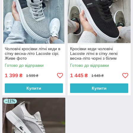
Чоловічі кросівки літні кеди в
Кросівки кеди чоловічі
сітку весна-літо Lacoste сірі.
Lacoste літні в сітку легкі
Живе фото
весна-літо чорні з білим
Туреччини. Живе фото
Готово до відправки
Готово до відправки
1 399
1 445
₴
₴
1 599 ₴
1 645 ₴
Купити
Купити
–11%