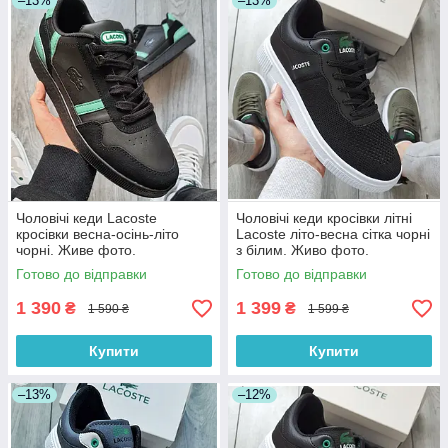
–13%
–13%
Чоловічі кеди Lacoste
Чоловічі кеди кросівки літні
кросівки весна-осінь-літо
Lacoste літо-весна сітка чорні
чорні. Живе фото.
з білим. Живо фото.
Туреччина. Топ
Туреччина
Готово до відправки
Готово до відправки
1 390
1 399
₴
₴
1 590 ₴
1 599 ₴
Купити
Купити
–13%
–12%