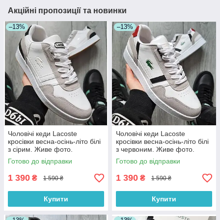
Акційні пропозиції та новинки
–13%
–13%
Чоловічі кеди Lacoste
Чоловічі кеди Lacoste
кросівки весна-осінь-літо білі
кросівки весна-осінь-літо білі
з сірим. Живе фото.
з червоним. Живе фото.
Туреччина. Топ
Туреччина. Топ
Готово до відправки
Готово до відправки
1 390
1 390
₴
₴
1 590 ₴
1 590 ₴
Купити
Купити