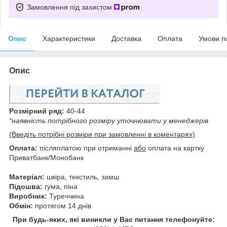
Замовлення під захистом
Опис
Характеристики
Доставка
Оплата
Умови п
Опис
Розмірний ряд:
40-44
*наявність потрібного розміру уточнювати у менеджерів
(Введіть потрібні розміри при замовленні в коментарях)
Оплата:
післяплатою при отриманні
або
оплата на картку
Приватбанк/Монобанк
Матеріал:
шкіра, текстиль, замш
Підошва:
гума, піна
Виробник:
Туреччина
Обмін:
протягом 14 днів
При будь-яких, які виникли у Вас питання телефонуйте: