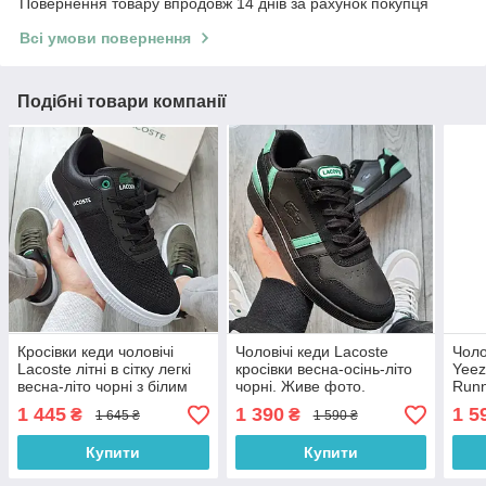
Повернення товару впродовж 14 днів за рахунок покупця
Всі умови повернення
Подібні товари компанії
Кросівки кеди чоловічі
Чоловічі кеди Lacoste
Чоло
Lacoste літні в сітку легкі
кросівки весна-осінь-літо
Yeez
весна-літо чорні з білим
чорні. Живе фото.
Runn
Туреччини. Живе фото
Туреччина. Топ
осін
1 445
1 390
1 5
₴
₴
1 645 ₴
1 590 ₴
живу
Купити
Купити