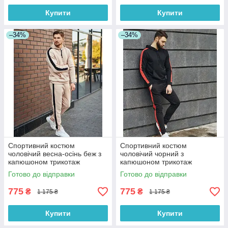
Купити
Купити
–34%
–34%
Спортивний костюм
Спортивний костюм
чоловічий весна-осінь беж з
чоловічий чорний з
капюшоном трикотаж
капюшоном трикотаж
Туреччина. Живе фото.
Туреччина. Живе фото.
Готово до відправки
Готово до відправки
Чоловічий спортивний
Чоловічий спортивний
костюм
костюм
775
775
₴
₴
1 175 ₴
1 175 ₴
Купити
Купити