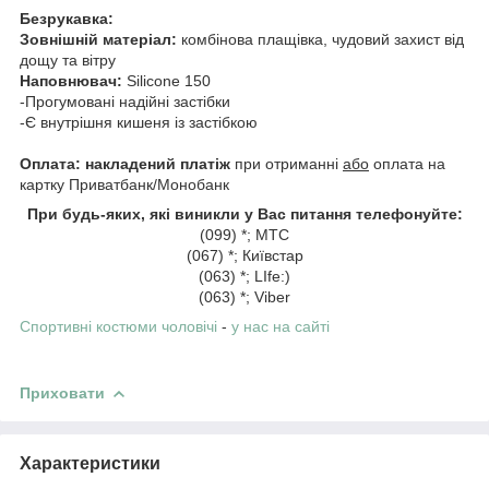
Безрукавка:
Зовнішній матеріал:
комбінова плащівка, чудовий захист від
дощу та вітру
Наповнювач:
Silicone 150
-Прогумовані надійні застібки
-Є внутрішня кишеня із застібкою
Оплата: накладений платіж
при отриманні
або
оплата на
картку Приватбанк/Монобанк
При будь-яких, які виникли у Вас питання телефонуйте:
(099) *; МТС
(067) *; Київстар
(063) *; LIfe:)
(063) *; Viber
Спортивні костюми
чоловічі
-
у нас на сайті
Приховати
Характеристики