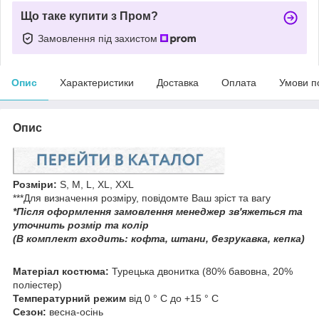
Що таке купити з Пром?
Замовлення під захистом
Опис
Характеристики
Доставка
Оплата
Умови п
Опис
Розміри:
S, M, L, ХL, ХXL
***Для визначення розміру, повідомте Ваш зріст та вагу
*Після оформлення замовлення менеджер зв'яжеться та
уточнить розмір та колір
(В комплект входить: кофта, штани, безрукавка, кепка)
Матеріал костюма:
Турецька двонитка (80% бавовна, 20%
поліестер)
Температурний режим
від 0 ° С до +15 ° С
Сезон:
весна-осінь