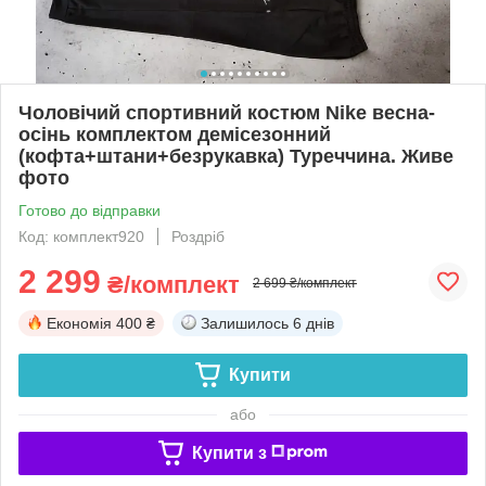
Чоловічий спортивний костюм Nike весна-
осінь комплектом демісезонний
(кофта+штани+безрукавка) Туреччина. Живе
фото
Готово до відправки
Код: комплект920
Роздріб
2 299
₴/комплект
2 699 ₴/комплект
Економія
400 ₴
Залишилось
6 днів
Купити
або
Купити з