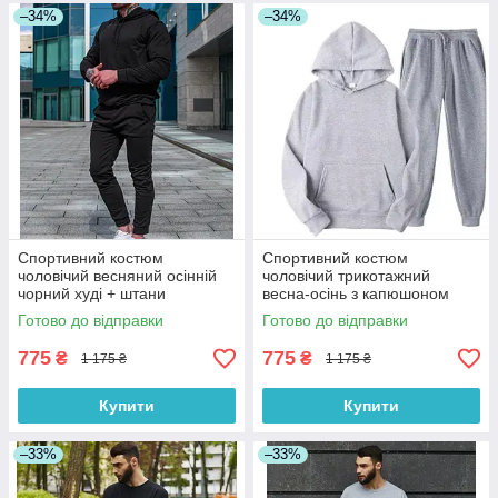
–34%
–34%
Спортивний костюм
Спортивний костюм
чоловічий весняний осінній
чоловічий трикотажний
чорний худі + штани
весна-осінь з капюшоном
Туреччина. Живе фото.
сірий. Живе фото. Чоловічий
Готово до відправки
Готово до відправки
Чоловічий спортивний
костюм
костюм
775
775
₴
₴
1 175 ₴
1 175 ₴
Купити
Купити
–33%
–33%