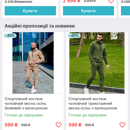
2 699
₴
3 099 ₴
3 199 ₴/комплект
3 199
Купити
Купити
Акційні пропозиції та новинки
–40%
–40%
Спортивний костюм
Спортивний костюм
чоловічий весна осінь
чоловічий трикотажний
бежевий з капюшоном
весна-осінь з капюшоном
Туреччина. Живе фото.
хакі. Живе фото. Чоловічий
Готово до відправки
Готово до відправки
чоловічий костюм
костюм
599
599
₴
₴
999 ₴
999 ₴