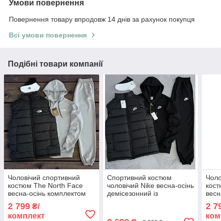
Умови повернення
Повернення товару впродовж 14 днів за рахунок покупця
Всі умови повернення
Подібні товари компанії
Чоловічий спортивний
Спортивний костюм
Чоло
костюм The North Face
чоловічий Nike весна-осінь
кост
весна-осінь комплектом
демісезонний із
весн
(зіпка+штани+жилетка)
капюшоном (зіпка худі +
(зіп
2 799
2 7
₴/
Туреччина сірий. Живе
штани + жилетка) чорний.
Туре
комплект
ком
фото
Комплект одягу набір
фот