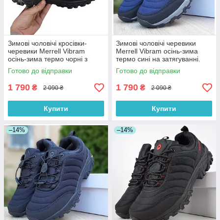
Зимові чоловічі кросівки-
Зимові чоловічі черевики
черевики Merrell Vibram
Merrell Vibram осінь-зима
осінь-зима термо чорні з
термо сині на затягуванні.
помаранчевим на
Живе фото
Готово до відправки
Готово до відправки
затягуванні. Живе фото
1 790
1 790
₴
₴
2 090 ₴
2 090 ₴
Купити
Купити
–14%
–14%