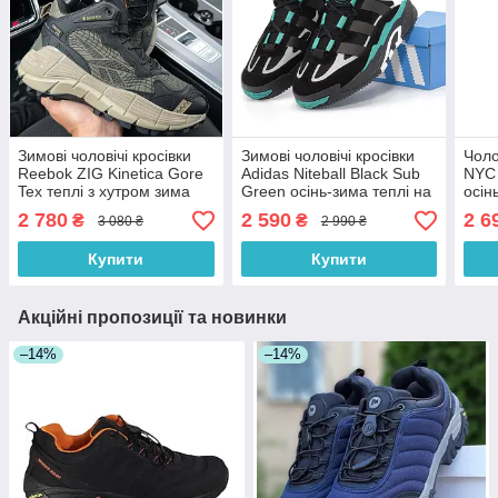
Зимові чоловічі кросівки
Зимові чоловічі кросівки
Чоло
Reebok ZIG Kinetica Gore
Adidas Niteball Black Sub
NYC 
Tex теплі з хутром зима
Green осінь-зима теплі на
осін
хакі. Фото в живу. Чоловічі
хутрі (чорні с зеленим).
(чор
2 780
2 590
2 6
₴
₴
3 080 ₴
2 990 ₴
черевики
Живе фото
Купити
Купити
Акційні пропозиції та новинки
–14%
–14%