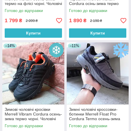
термо на флісі чорні. Чоловічі
Cordura осінь-зима термо
черевики мерел
теплі повсякденні чорні.
Готово до відправки
Готово до відправки
Живе фото
1 799
1 890
₴
₴
2 099 ₴
2 190 ₴
Купити
Купити
–14%
–11%
Зимові чоловічі кросівки
Зимні чоловічі кроссовки-
Merrell Vibram Cordura осень-
ботинки Merrell Float Pro
зима термо чорні. Чоловічі
Cordura Termo осень-зима
черевики мерел
осінні демісезон термо чорні.
Готово до відправки
Готово до відправки