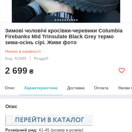
Зимові чоловічі кросівки-черевики Columbia
Firebanks Mid Trinsulate Black Grey термо
зима-осінь сірі. Живе фото
Немає в наявності
Код: А1945
Роздріб
2 699
₴
Опис
Характеристики
Доставка
Оплата
Умови 
Опис
Розмірний ряд:
41-45 (розмір в розмір)