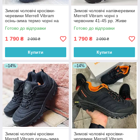
Зимові чоловічі кросівки-
Зимові чоловічі напівчеревики
черевики Merrell Vibram
Merrell Vibram чорні з
осінь-зима термо чорні на
червоним 41-45 рр. Живе
затягуванні. Живе фото
фото. топ
Готово до відправки
Готово до відправки
1 790
1 790
₴
₴
2 090 ₴
2 090 ₴
Купити
Купити
–14%
–14%
Зимові чоловічі кросівки
Зимові чоловічі кросівки-
Merrell Vibram осень-зима
черевики Merrell Vibram