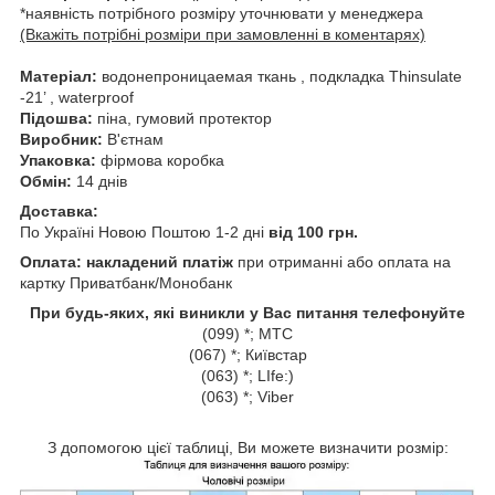
*наявність потрібного розміру уточнювати у менеджера
(Вкажіть потрібні розміри при замовленні в коментарях)
Матеріал:
водонепроницаемая ткань , подкладка Thinsulate
-21’ , waterproof
Підошва:
піна, гумовий протектор
Виробник:
В'єтнам
Упаковка:
фірмова коробка
Обмін:
14 днів
Доставка:
По Україні Новою Поштою 1-2 дні
від 100 грн.
Оплата: накладений платіж
при отриманні або оплата на
картку Приватбанк/Монобанк
При будь-яких, які виникли у Вас питання телефонуйте
(099) *; МТС
(067) *; Київстар
(063) *; LIfe:)
(063) *; Viber
З допомогою цієї таблиці, Ви можете визначити розмір: