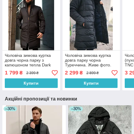
Чоловіча зимова куртка
Чоловіча зимова куртка
Чоло
довга чорна парку з
довга парку чорна
(пух
капюшоном тепла Dark
Туреччина. Живе фото.
TNC 
Side Туреччина. Живе
Чоловіча куртка
фото
1 799
2 299
3 2
₴
₴
2 399 ₴
2 899 ₴
фото
Купити
Купити
Акційні пропозиції та новинки
–30%
–30%