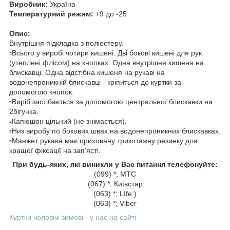
Виробник:
Україна
Температурний режим:
+9 до -25
Опис:
Внутрішня підкладка з поліестеру.
▫️Всього у виробі чотири кишені. Дві бокові кишені для рук
(утеплені флісом) на кнопках. Одна внутрішня кишеня на
блискавці. Одна відстібна кишеня на рукаві на
водонепроникній блискавці - кріпиться до куртки за
допомогою кнопок.
▫️Виріб застібається за допомогою центральної блискавки на
2бігунка.
▫️Капюшон цільний (не знімається).
▫️Низ виробу по бокових швах на водонепроникних блискавках.
▫️Манжет рукава має приховану трикотажну резинку для
кращої фіксації на зап'ясті.
При будь-яких, які виникли у Вас питання телефонуйте:
(099) *; МТС
(067) *; Київстар
(063) *; LIfe:)
(063) *; Viber
Куртки чоловічі зимові
-
у нас на сайті