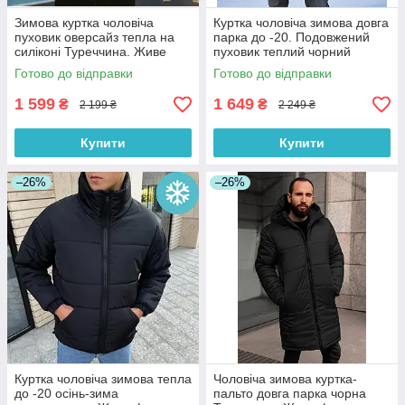
Зимова куртка чоловіча
Куртка чоловіча зимова довга
пуховик оверсайз тепла на
парка до -20. Подовжений
силіконі Туреччина. Живе
пуховик теплий чорний
фото
Туреччина. Живе фото
Готово до відправки
Готово до відправки
1 599
1 649
₴
₴
2 199 ₴
2 249 ₴
Купити
Купити
–26%
–26%
Куртка чоловіча зимова тепла
Чоловіча зимова куртка-
до -20 осінь-зима
пальто довга парка чорна