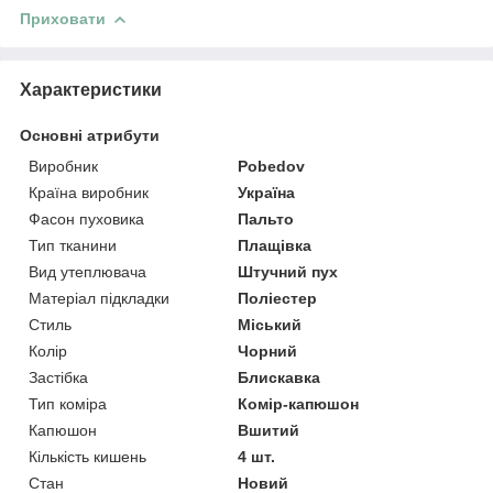
Приховати
Характеристики
Основні атрибути
Виробник
Pobedov
Країна виробник
Україна
Фасон пуховика
Пальто
Тип тканини
Плащівка
Вид утеплювача
Штучний пух
Матеріал підкладки
Поліестер
Стиль
Міський
Колір
Чорний
Застібка
Блискавка
Тип коміра
Комір-капюшон
Капюшон
Вшитий
Кількість кишень
4 шт.
Стан
Новий