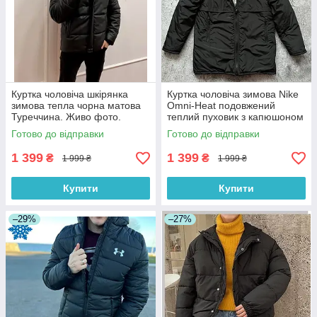
Куртка чоловіча шкірянка
Куртка чоловіча зимова Nike
зимова тепла чорна матова
Omni-Heat подовжений
Туреччина. Живо фото.
теплий пуховик з капюшоном
Чоловічий зимовий пуховик
Туреччина. Живе фото.
Готово до відправки
Готово до відправки
Чоловічий куртка - пальто
1 399
1 399
₴
₴
1 999 ₴
1 999 ₴
Купити
Купити
–29%
–27%