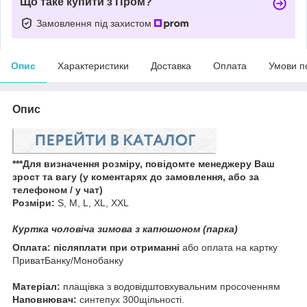
Що таке купити з Пром?
Замовлення під захистом
Опис
Характеристики
Доставка
Оплата
Умови п
Опис
***Для визначення розміру, повідомте менеджеру Ваш
зрост та вагу (у коментарях до замовлення, або за
телефоном / у чат)
Розміри:
S, M, L, XL, XXL
Куртка чоловіча зимова з капюшоном (парка)
Оплата: післяплати при отриманні
або оплата на картку
ПриватБанку/Монобанку
Матеріал:
плащівка з водовідштовхувальним просоченням
Наповнювач:
синтепух 300щільності.