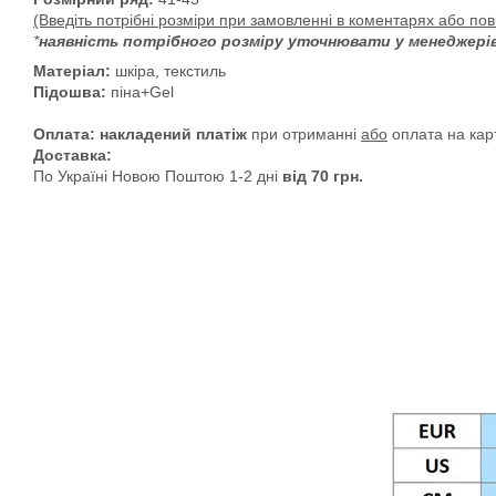
(Введіть потрібні розміри при замовленні в коментарях або п
*
наявність потрібного розміру уточнювати у менеджерів
Матеріал:
шкіра, текстиль
Підошва:
піна+Gel
Оплата: накладений платіж
при отриманні
або
оплата на кар
Доставка:
По Україні Новою Поштою 1-2 дні
від 70 грн.