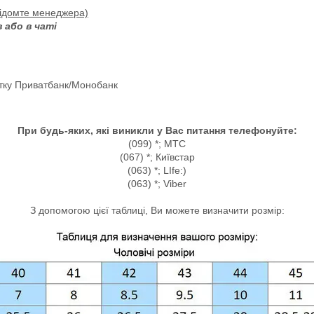
овідомте менеджера)
 або в чаті
тку Приватбанк/Монобанк
При будь-яких, які виникли у Вас питання телефонуйте:
(099) *; МТС
(067) *; Київстар
(063) *; LIfe:)
(063) *; Viber
З допомогою цієї таблиці, Ви можете визначити розмір: