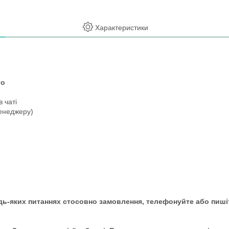
Характеристики
то
 чаті
менеджеру)
дь-яких питаннях стосовно замовлення, телефонуйте або пишіт