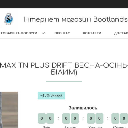
Інтернет магазин Bootlands
ТОВАРИ ТА ПОСЛУГИ
ПРО НАС
КОНТАКТИ
ДОСТАВ
 MAX TN PLUS DRIFT ВЕСНА-ОСІНЬ
БІЛИМ)
–15%
Залишилось
0
0
0
0
0
0
0
0
Днів
Годин
Хвилин
Секунд