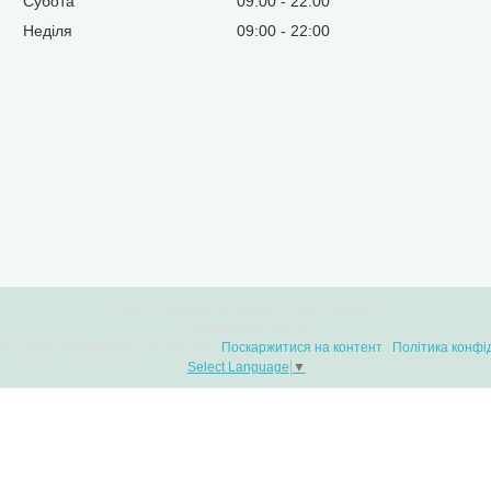
Субота
09:00
22:00
Неділя
09:00
22:00
Сайт створений на маркетплейсі
Prom.ua
Продавець на Bigl.ua
Bootlands - інтернет-магазин взуття та одягу |
Поскаржитися на контент
|
Політика конфі
Select Language
▼