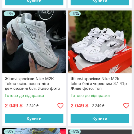
Купити
Купити
–9%
–9%
Жіночі кросівки Nike M2K
Жіночі кросівки Nike M2k
Tekno осінь-весна-літо
tekno білі з червоним 37-41р.
демісезонні білі. Живо фото
Живе фото. топ
Готово до відправки
Готово до відправки
2 049
2 049
₴
₴
2 249 ₴
2 249 ₴
Купити
Купити
–9%
–9%