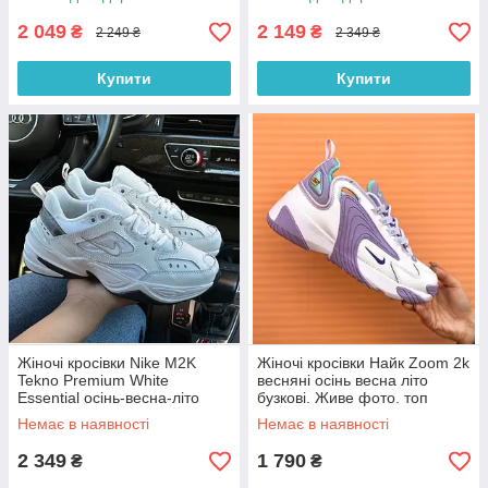
2 049
2 149
₴
₴
2 249 ₴
2 349 ₴
Купити
Купити
Жіночі кросівки Nike M2K
Жіночі кросівки Найк Zoom 2k
Tekno Premium White
весняні осінь весна літо
Essential осінь-весна-літо
бузкові. Живе фото. топ
демісезонні білі. Живо фото
Немає в наявності
Немає в наявності
2 349
1 790
₴
₴