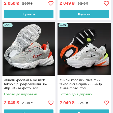
2 050
2 049
₴
₴
2 250 ₴
2 249 ₴
Купити
Купити
–9%
–9%
Жіночі кросівки Nike m2k
Жіночі кросівки Nike m2k
tekno сірі рефлективні 36-
tekno білі з сірими 36-40р.
40р. Живе фото. топ
Живе фото. топ
Готово до відправки
Готово до відправки
2 049
2 049
₴
₴
2 249 ₴
2 249 ₴