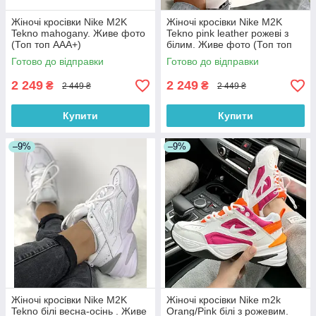
Жіночі кросівки Nike M2K
Жіночі кросівки Nike M2K
Tekno mahogany. Живе фото
Tekno pink leather рожеві з
(Топ топ ААА+)
білим. Живе фото (Топ топ
ААА+)
Готово до відправки
Готово до відправки
2 249
2 249
₴
₴
2 449 ₴
2 449 ₴
Купити
Купити
–9%
–9%
Жіночі кросівки Nike M2K
Жіночі кросівки Nike m2k
Tekno білі весна-осінь . Живе
Orang/Pink білі з рожевим.