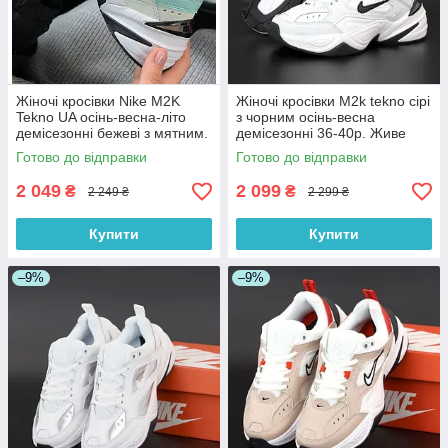
Жіночі кросівки Nike M2K
Жіночі кросівки M2k tekno сірі
Tekno UA осінь-весна-літо
з чорним осінь-весна
демісезонні бежеві з мятним.
демісезонні 36-40р. Живе
Живо фото
фото. топ
Готово до відправки
Готово до відправки
2 049
2 099
₴
₴
2 249 ₴
2 299 ₴
Купити
Купити
–9%
–9%