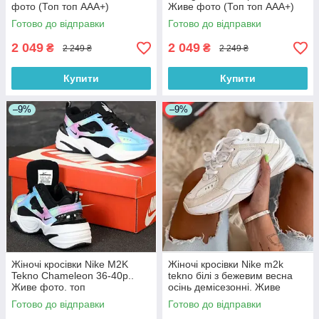
фото (Топ топ ААА+)
Живе фото (Топ топ ААА+)
Готово до відправки
Готово до відправки
2 049
2 049
₴
₴
2 249 ₴
2 249 ₴
Купити
Купити
–9%
–9%
Жіночі кросівки Nike M2K
Жіночі кросівки Nike m2k
Tekno Chameleon 36-40р..
tekno білі з бежевим весна
Живе фото. топ
осінь демісезонні. Живе
фото. топ
Готово до відправки
Готово до відправки