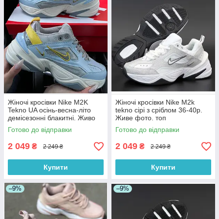
Жіночі кросівки Nike M2K
Жіночі кросівки Nike M2k
Tekno UA осінь-весна-літо
tekno сірі з сріблом 36-40р.
демісезонні блакитні. Живо
Живе фото. топ
фото
Готово до відправки
Готово до відправки
2 049
2 049
₴
₴
2 249 ₴
2 249 ₴
Купити
Купити
–9%
–9%