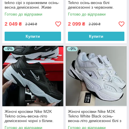
tekno сірі з оранжевим осінь-
Tekno осінь-весна білі
весна демісезонні. Живе
демісезонні з червоним.
фото. топ
Живо фото. Топ
Готово до відправки
Готово до відправки
2 049
2 099
₴
₴
2 249 ₴
2 299 ₴
Купити
Купити
–9%
–9%
Жіночі кросівки Nike M2K
Жіночі кросівки Nike M2K
Tekno осінь-весна-літо
Tekno White Black осінь-
демісезонні чорні з білим.
весна-літо демісезонні білі з
Живо фото
чорним. Живо фото
Готово до відправки
Готово до відправки