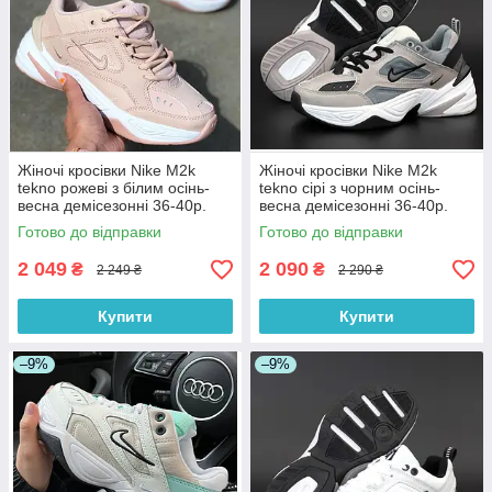
Жіночі кросівки Nike M2k
Жіночі кросівки Nike M2k
tekno рожеві з білим осінь-
tekno сірі з чорним осінь-
весна демісезонні 36-40р.
весна демісезонні 36-40р.
Живе фото. топ
Живе фото. топ
Готово до відправки
Готово до відправки
2 049
2 090
₴
₴
2 249 ₴
2 290 ₴
Купити
Купити
–9%
–9%