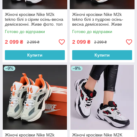
Жіночі кросівки Nike M2k
Жіночі кросівки Nike M2k
tekno білі з сірим осінь-весна
tekno білі з пудрою осінь-
демісезонні. Живе фото. топ
весна демісезонні. Живе
фото. топ
Готово до відправки
Готово до відправки
2 099
2 099
₴
₴
2 299 ₴
2 299 ₴
Купити
Купити
–9%
–9%
Жіночі кросівки Nike M2k
Жіночі кросівки Nike M2K