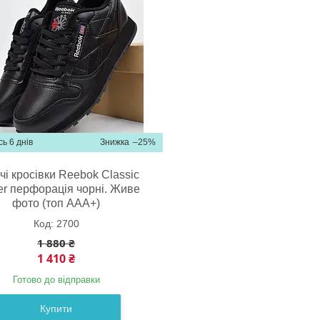
ь 6 днів
–25%
чі кросівки Reebok Classic
her перфорація чорні. Живе
фото (топ ААА+)
2700
1 880 ₴
1 410 ₴
Готово до відправки
Купити