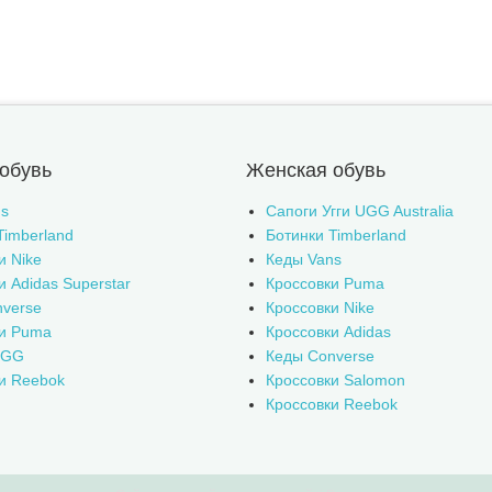
обувь
Женская обувь
s
Сапоги Угги UGG Australia
Timberland
Ботинки Timberland
и Nike
Кеды Vans
и Adidas Superstar
Кроссовки Puma
verse
Кроссовки Nike
ки Puma
Кроссовки Adidas
UGG
Кеды Converse
и Reebok
Кроссовки Salomon
Кроссовки Reebok