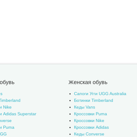
обувь
Женская обувь
s
Сапоги Угги UGG Australia
Timberland
Ботинки Timberland
и Nike
Кеды Vans
и Adidas Superstar
Кроссовки Puma
verse
Кроссовки Nike
ки Puma
Кроссовки Adidas
UGG
Кеды Converse