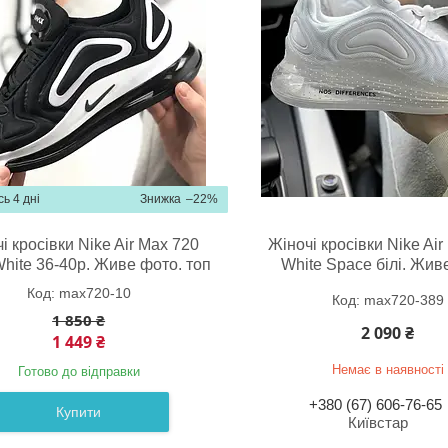
ь 4 дні
–22%
і кросівки Nike Air Max 720
Жіночі кросівки Nike Air
White 36-40р. Живе фото. топ
White Space білі. Жив
max720-10
max720-389
1 850 ₴
2 090 ₴
1 449 ₴
Немає в наявності
Готово до відправки
+380 (67) 606-76-65
Купити
Київстар