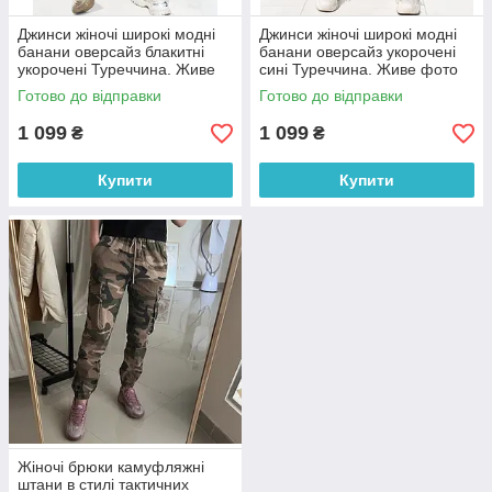
Джинси жіночі широкі модні
Джинси жіночі широкі модні
банани оверсайз блакитні
банани оверсайз укорочені
укорочені Туреччина. Живе
сині Туреччина. Живе фото
фото
Готово до відправки
Готово до відправки
1 099
1 099
₴
₴
Купити
Купити
Жіночі брюки камуфляжні
штани в стилі тактичних