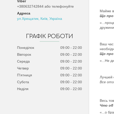
+380632742844 або телефонуйте
Майже вс
Що про 
ул.Хрещатик, Київ, Україна
«...проц
дружини.
ГРАФІК РОБОТИ
Ваш час
Понеділок
09:00
22:00
необхід
Що про 
Вівторок
09:00
22:00
«...Не д
Середа
09:00
22:00
Четвер
09:00
22:00
Пʼятниця
09:00
22:00
Лучшей 
Субота
09:00
22:00
Все от
Неділя
09:00
22:00
Весь то
Что об
«...о бр