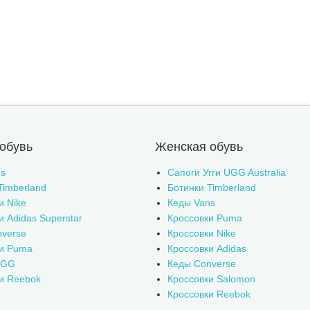
обувь
Женская обувь
s
Сапоги Угги UGG Australia
Timberland
Ботинки Timberland
и Nike
Кеды Vans
и Adidas Superstar
Кроссовки Puma
verse
Кроссовки Nike
ки Puma
Кроссовки Adidas
UGG
Кеды Converse
и Reebok
Кроссовки Salomon
Кроссовки Reebok