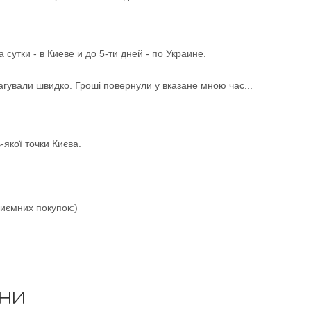
утки - в Киеве и до 5-ти дней - по Украине.
гували швидко. Гроші повернули у вказане мною час...
-якої точки Києва.
иємних покупок:)
ИНИ