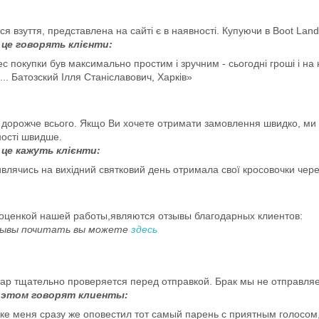
я взуття, представлена на сайті є в наявності. Купуючи в Boot La
це говорять клієнти:
ес покупки був максимально простим і зручним - сьогодні гроші і на
.. Батозский Ілля Станіславович, Харків»
 дорожче всього. Якщо Ви хочете отримати замовлення швидко, ми 
ності швидше.
це кажуть клієнти:
ивлячись на вихідний святковий день отримала свої кросовочки через
оценкой нашей работы,являются отзывы благодарных клиентов:
зывы почитать вы можете
здесь
вар тщательно проверяется перед отправкой. Брак мы не отправля
 этом говорят клиенты:
аке меня сразу же оповестил тот самый парень с приятным голосом,