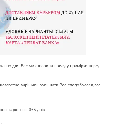
іально для Вас ми створили послугу примірки перед
диногластно вирішили залишити!Все сподобалося,все
еною гарантією 365 днів
к»