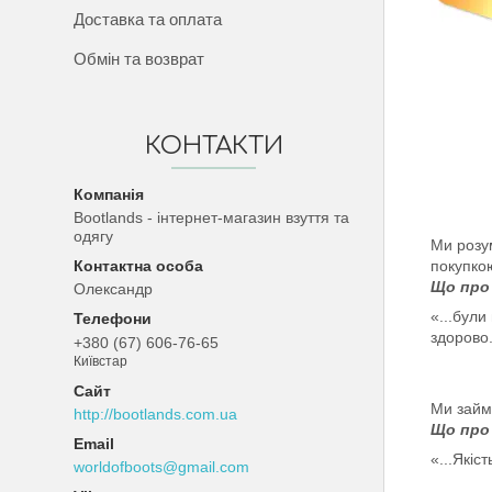
Доставка та оплата
Обмін та возврат
КОНТАКТИ
Bootlands - інтернет-магазин взуття та
одягу
Ми розум
покупкою
Що про 
Олександр
«...бул
здорово.
+380 (67) 606-76-65
Київстар
Ми займа
http://bootlands.com.ua
Що про 
«...Якіс
worldofboots@gmail.com