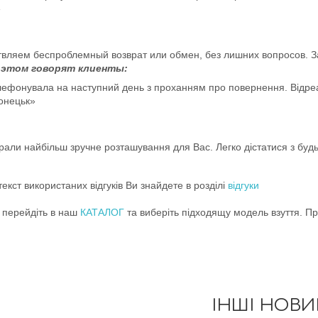
»
вляем беспроблемный возврат или обмен, без лишних вопросов. За с
 этом говорят клиенты:
елефонувала на наступний день з проханням про повернення. Відреа
Донецьк»
рали найбільш зручне розташування для Вас. Легко дістатися з будь
екст використаних відгуків Ви знайдете в розділі
відгуки
, перейдіть в наш
КАТАЛОГ
та виберіть підходящу модель взуття. Пр
ІНШІ НОВ