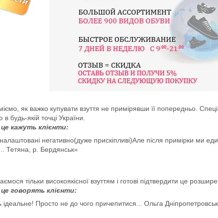
іємо, як важко купувати взуття не примірявши її попередньо. Спец
 в будь-якій точці України.
це кажуть клієнти:
и налаштовані негативно(дуже прискіпливі)Але після примірки ми е
.. Тетяна, р. Бердянськ»
ємося тільки високоякісної взуттям і готові підтвердити це розшир
це говорять клієнти:
ть ідеальне! Просто не до чого причепитися... Ольга Дніпропетровсь