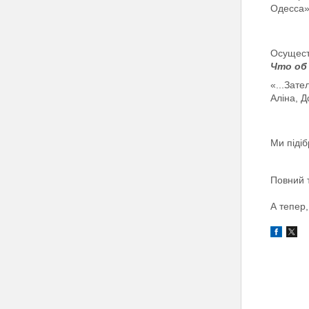
Одесса
Осущест
Что об
«...Зат
Аліна, 
Ми підіб
Повний т
А тепер