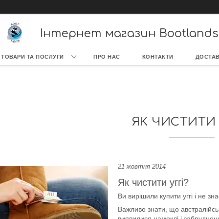
Інтернет магазин Bootlands
ТОВАРИ ТА ПОСЛУГИ
ПРО НАС
КОНТАКТИ
ДОСТАВ
ЯК ЧИСТИТИ 
21 жовтня 2014
Як чистити уггі?
Ви вирішили купити уггі і не зна
Важливо знати, що австралійськ
виявилися намоклі і забруднени