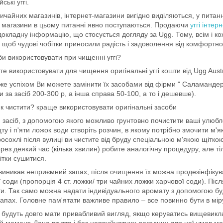
ські уггі.
вичайних магазинів, інтернет-магазини вигідно виділяються, у питан
і магазини в цьому питанні явно поступаються. Продаючи
уггі інтер
докладну інформацію, що стосується догляду за Ugg. Тому, всім і 
 щоб чудові чобітки приносили радість і задоволення від комфортно
би використовувати при чищенні уггі?
е використовувати для чищення оригінальні уггі кошти від Ugg Austr
же успіхом Ви можете замінити їх засобами від фірми " Саламандер
и за засіб 200-300 р, а інша справа 50-100, а то і дешевше).
засіб, з допомогою якого можливо грунтовно почистити ваші улюбле
ту і п'яти ложок води створіть розчин, в якому потрібно змочити м'
росохлі після вулиці ви чистите від бруду спеціальною м'якою щіт
ерез деякий час (кілька хвилин) робите аналогічну процедуру, але т
ітки сушитися.
виникав неприємний запах, після очищення їх можна продезінфікув
 соди (пропорція 4 ст. ложки/ три чайних ложки харчової соди). Пі
ти. Так само можна надати індивідуального аромату з допомогою б
апах. Головне пам'ятати важливе правило – все повинно бути в мір
гі будуть довго мати привабливий вигляд, якщо керуватись вищеви
й момент. Дана взуття і без неприйнятних погодних для неї умов м