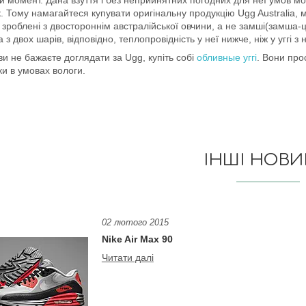
. Тому намагайтеся купувати оригінальну продукцію Ugg Australia, 
и зроблені з двостороннім австралійської овчини, а не замші(замша-
а з двох шарів, відповідно, теплопровідність у неї нижче, ніж у уггі з
и не бажаєте доглядати за Ugg, купіть собі
обливные уггі
. Вони про
ки в умовах вологи.
ІНШІ НОВ
02 лютого 2015
Nike Air Max 90