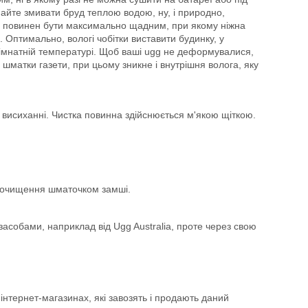
майте змивати бруд теплою водою, ну, і природно,
повинен бути максимально щадним, при якому ніжна
 Оптимально, вологі чобітки виставити будинку, у
 кімнатній температурі. Щоб ваші ugg не деформувалися,
і шматки газети, при цьому зникне і внутрішня волога, яку
 висиханні. Чистка повинна здійснюється м'якою щіткою.
и очищення шматочком замші.
засобами, наприклад від Ugg Australia, проте через свою
 інтернет-магазинах, які завозять і продають даний