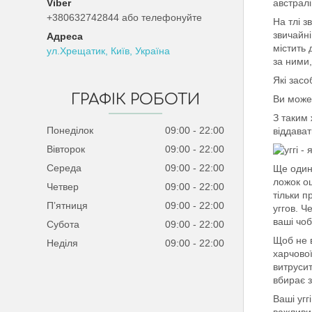
австралій
+380632742844 або телефонуйте
На тлі з
звичайн
містить 
ул.Хрещатик, Київ, Україна
за ними,
Які засо
ГРАФІК РОБОТИ
Ви может
З таким 
Понеділок
09:00
22:00
віддават
Вівторок
09:00
22:00
Середа
09:00
22:00
Ще один 
ложок оц
Четвер
09:00
22:00
тільки п
Пʼятниця
09:00
22:00
уггов. Ч
ваші чоб
Субота
09:00
22:00
Щоб не 
Неділя
09:00
22:00
харчової
витруси
вбирає з
Ваші уг
важливи