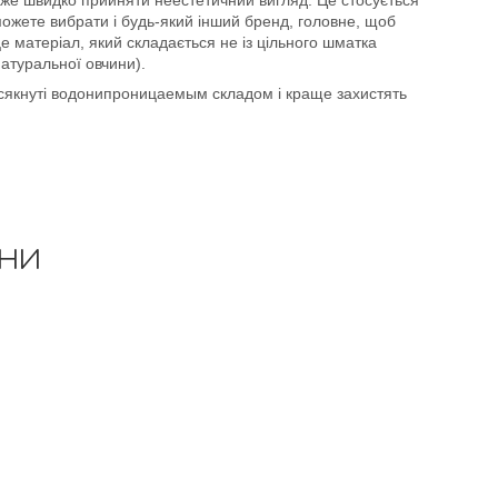
можете вибрати і будь-який інший бренд, головне, щоб
це матеріал, який складається не із цільного шматка
 натуральної овчини).
сякнуті водонипроницаемым складом і краще захистять
ИНИ