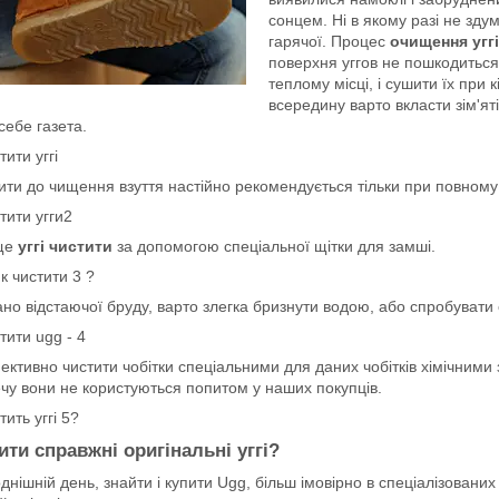
сонцем. Ні в якому разі не зду
гарячої. Процес
очищення уггі
поверхня уггов не пошкодиться.
теплому місці, і сушити їх при
всередину варто вкласти зім'ят
себе газета.
ти до чищення взуття настійно рекомендується тільки при повному
ще
уггі чистити
за допомогою спеціальної щітки для замші.
ано відстаючої бруду, варто злегка бризнути водою, або спробуват
ктивно чистити чобітки спеціальними для даних чобітків хімічними 
чу вони не користуються попитом у наших покупців.
ити справжні оригінальні уггі?
днішній день, знайти і купити Ugg, більш імовірно в спеціалізованих