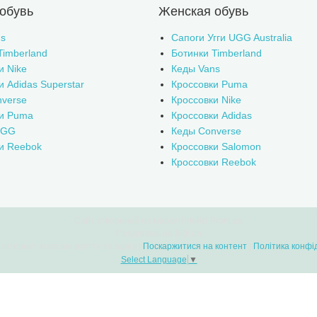
обувь
Женская обувь
s
Сапоги Угги UGG Australia
Timberland
Ботинки Timberland
и Nike
Кеды Vans
и Adidas Superstar
Кроссовки Puma
verse
Кроссовки Nike
ки Puma
Кроссовки Adidas
UGG
Кеды Converse
и Reebok
Кроссовки Salomon
Кроссовки Reebok
Сайт створений на маркетплейсі
Prom.ua
Продавець на Bigl.ua
Bootlands - інтернет-магазин взуття та одягу |
Поскаржитися на контент
|
Політика конфі
Select Language
▼