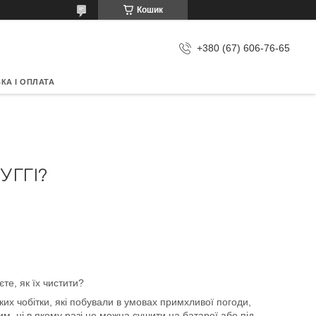
Кошик
+380 (67) 606-76-65
КА І ОПЛАТА
УГГІ?
єте, як їх чистити?
их чобітки, які побували в умовах примхливої погоди,
м, ні в якому разі не можна сушити на батареї або під