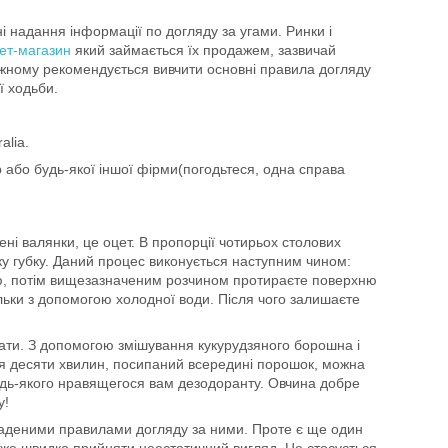
ні надання інформації по догляду за угами. Ринки і
нет-магазин
який займається їх продажем, зазвичай
кожному рекомендується вивчити основні правила догляду
ї ходьби.
alia.
 або будь-якої іншої фірми(погодьтеся, одна справа
ні валянки, це оцет. В пропорції чотирьох столових
яку губку. Даний процес виконується наступним чином:
кою, потім вищезазначеним розчином протираєте поверхню
ільки з допомогою холодної води. Після чого залишаєте
ати. З допомогою змішування кукурудзяного борошна і
сля десяти хвилин, посипаний всередині порошок, можна
удь-якого нравящегося вам дезодоранту. Овчина добре
у!
кладеними правилами догляду за ними. Проте є ще один
оже швидко прийняти неестетичний вигляд. Це стосується