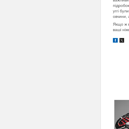
підробок
уггі бул
овчини, 
Якщо ж в
ваші ніж