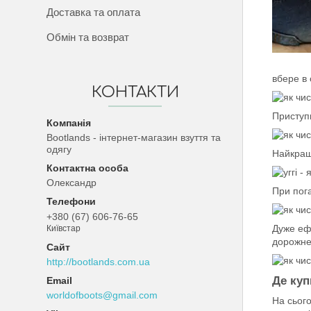
Доставка та оплата
Обмін та возврат
вбере в 
КОНТАКТИ
Приступи
Bootlands - інтернет-магазин взуття та
одягу
Найкра
Олександр
При пог
+380 (67) 606-76-65
Дуже ефе
Київстар
дорожне
http://bootlands.com.ua
Де куп
worldofboots@gmail.com
На сього