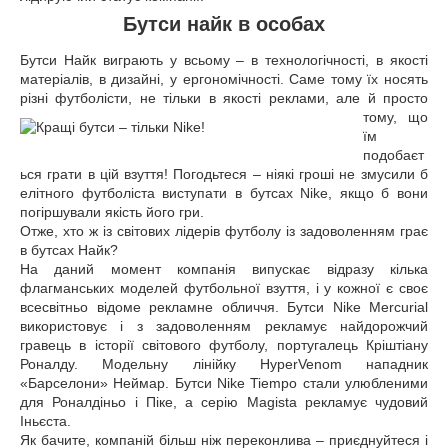
Бутси найк в особах
Бутси Найк виграють у всьому – в технологічності, в якості
матеріалів, в дизайні, у ергономічності. Саме тому їх носять
різні футболісти, не тільки в якості реклами, але й
просто
тому, що
їм
подобаєт
ься грати в цій взуття! Погодьтеся – ніякі гроші не змусили б
елітного футболіста виступати в бутсах Nike, якщо б вони
погіршували якість його гри.
Отже, хто ж із світових лідерів футболу із задоволенням грає
в бутсах Найк?
На даний момент компанія випускає відразу кілька
флагманських моделей футбольної взуття, і у кожної є своє
всесвітньо відоме рекламне обличчя. Бутси Nike Mercurial
використовує і з задоволенням рекламує найдорожчий
гравець в історії світового футболу, португалець Кріштіану
Роналду. Модельну лінійку HyperVenom нападник
«Барселони» Неймар. Бутси Nike Tiempo стали улюбленими
для Роналдіньо і Піке, а серію Magista рекламує чудовий
Іньєста.
Як бачите, компаній більш ніж переконлива – приєднуйтеся і