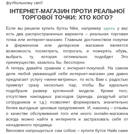
футбольному світі!
ІНТЕРНЕТ-МАГАЗИН ПРОТИ РЕАЛЬНОЇ
ТОРГОВОЇ ТОЧКИ: ХТО КОГО?
Если вы решили купить бутсы Nike, например
здесь
у вас
есть два распространенных варианта – реальная торговая
точка или интернет-магазин. Главным достоинством покупки
в фирменном или дилерском магазине является
возможность посмотреть, потрогать и померять обувь,
выбрать ту, которая оптимально подойдет. Это
преимущество, казалось бы, бесспорно.
А теперь давайте сравним с интернет-покупкой. На самом
деле любой уважающий себя интернет-магазин уже давно
предлагает услугу «мини-витрины», то есть Вам с радостью
привезут сразу несколько пар, чтобы Вы идеально
подобрали размер купленной модели. Кроме того,
отсутствие накладных расходов (аренда, раздутый штат
сотрудников и т.д.) позволяет формировать значительно
более выгодные ценовые предложения. И, наконец – отзывы
о качестве обслуживания того или иного онлайн-магазина
всегда можно найти в интернете и застраховать себя от
ненадежного продавца.
Висновок напрошується сам собою – купити бутси Найк саме