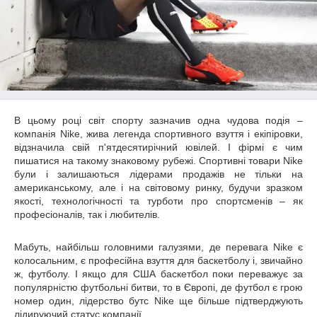
В цьому році світ спорту зазначив одна чудова подія –
компанія Nike, жива легенда спортивного взуття і екіпіровки,
відзначила свій п'ятдесятирічний ювілей. І фірмі є чим
пишатися на такому знаковому рубежі. Спортивні товари Nike
були і залишаються лідерами продажів не тільки на
американському, але і на світовому ринку, будучи зразком
якості, технологічності та турботи про спортсменів – як
професіоналів, так і любителів.
Мабуть, найбільш головними галузями, де перевага Nike є
колосальним, є професійна взуття для баскетболу і, звичайно
ж, футболу. І якщо для США баскетбол поки переважує за
популярністю футбольні битви, то в Європі, де футбол є грою
номер один, лідерство бутс Nike ще більше підтверджують
лідируючий статус компанії.