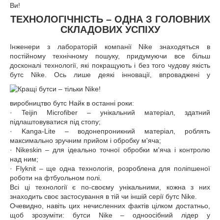
Ви!
ТЕХНОЛОГІЧНІСТЬ – ОДНА З ГОЛОВНИХ
СКЛАДОВИХ УСПІХУ
Інженери з лабораторій компанії Nike знаходяться в
постійному технічному пошуку, придумуючи все більш
досконалі технології, які покращують і без того чудову якість
бутс Nike.
Ось лише деякі інновації, впроваджені у
виробництво бутс Найк в останні роки:
· Teijin Microfiber – унікальний матеріал, здатний
підлаштовуватися під стопу;
· Kanga-Lite – водонепроникний матеріал, роблять
максимально зручним прийом і обробку м'яча;
· Nikeskin – для ідеально точної обробки м'яча і контролю
над ним;
· Flyknit – ще одна технологія, розроблена для поліпшеної
роботи на фтбуольном полі.
Всі ці технології є по-своєму унікальними, кожна з них
знаходить своє застосування в тій чи іншій серії бутс Nike.
Очевидно, навіть цих нечисленних фактів цілком достатньо,
щоб зрозуміти: бутси Nike – одноосібний лідер у