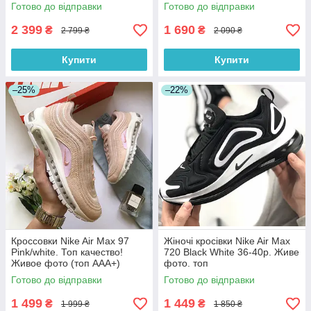
Живе фото
Готово до відправки
Готово до відправки
2 399
1 690
₴
₴
2 799 ₴
2 090 ₴
Купити
Купити
–25%
–22%
Кроссовки Nike Air Max 97
Жіночі кросівки Nike Air Max
Pink/white. Топ качество!
720 Black White 36-40р. Живе
Живое фото (топ ААА+)
фото. топ
Готово до відправки
Готово до відправки
1 499
1 449
₴
₴
1 999 ₴
1 850 ₴