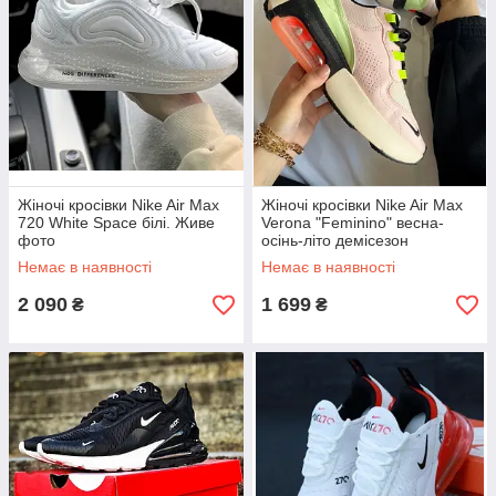
Жіночі кросівки Nike Air Max
Жіночі кросівки Nike Air Max
720 White Space білі. Живе
Verona "Feminino" весна-
фото
осінь-літо демісезон
пудровие. Живе фото. топ
Немає в наявності
Немає в наявності
2 090
1 699
₴
₴