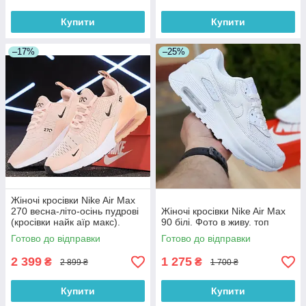
Купити
Купити
–17%
–25%
Жіночі кросівки Nike Air Max
270 весна-літо-осінь пудрові
Жіночі кросівки Nike Air Max
(кросівки найк аїр макс).
90 білі. Фото в живу. топ
Живе фото
Готово до відправки
Готово до відправки
2 399
1 275
₴
₴
2 899 ₴
1 700 ₴
Купити
Купити