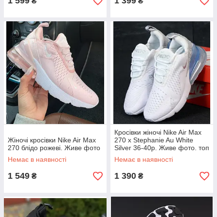
1 599
1 399
₴
₴
Кросівки жіночі Nike Air Max
Жіночі кросівки Nike Air Max
270 x Stephanie Au White
270 блідо рожеві. Живе фото
Silver 36-40р. Живе фото. топ
Немає в наявності
Немає в наявності
1 549
1 390
₴
₴