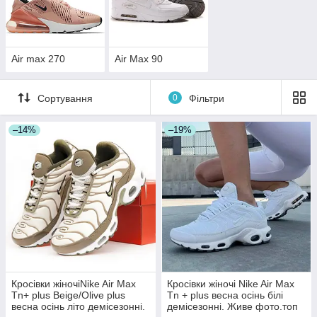
Air max 270
Air Max 90
Сортування
0
Фільтри
–14%
–19%
Кросівки жіночіNike Air Max
Кросівки жіночі Nike Air Max
Tn+ plus Beige/Olive plus
Tn + plus весна осінь білі
весна осінь літо демісезонні.
демісезонні. Живе фото.топ