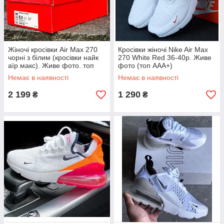
Жіночі кросівки Air Max 270
Кросівки жіночі Nike Air Max
чорні з білим (кросівки найк
270 White Red 36-40р. Живе
аїр макс). Живе фото. топ
фото (топ ААА+)
Немає в наявності
Немає в наявності
2 199
1 290
₴
₴