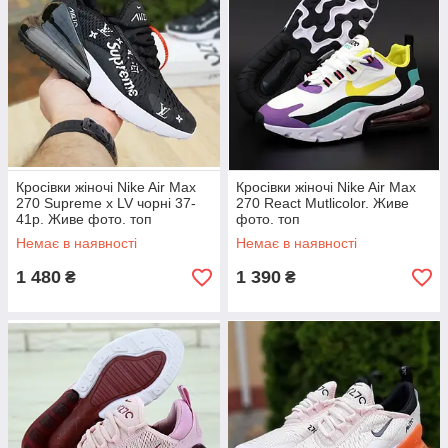
Кросівки жіночі Nike Air Max
Кросівки жіночі Nike Air Max
270 Supreme x LV чорні 37-
270 React Mutlicolor. Живе
41р. Живе фото. топ
фото. топ
Немає в наявності
Немає в наявності
1 480
1 390
₴
₴