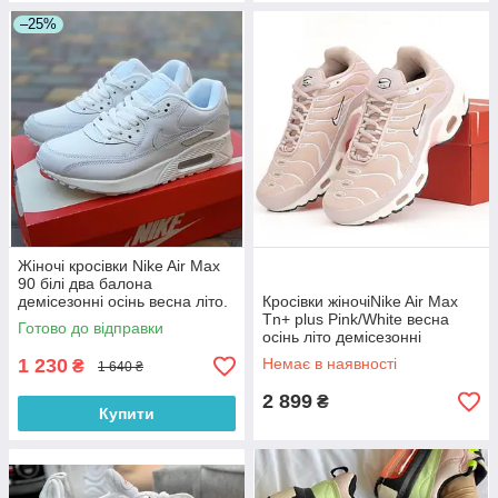
–25%
Жіночі кросівки Nike Air Max
90 білі два балона
демісезонні осінь весна літо.
Кросівки жіночіNike Air Max
Фото в живу. топ
Tn+ plus Pink/White весна
Готово до відправки
осінь літо демісезонні
пудрові. Живе фото
1 230
Немає в наявності
₴
1 640 ₴
2 899
₴
Купити